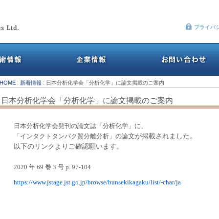
プライバ
HOME
:
新着情報
: 日本分析化学会「分析化学」に論文掲載のご案内
日本分析化学会「分析化学」に論文掲載のご案内
日本分析化学会発刊の論文誌「分析化学」に、
「インタクトタンパク質分離分析」の論
文が掲載されました。
以下のリンクよりご確認願います。
2020
年
69
巻
3
号
p. 97-104
https://www.jstage.jst.go.jp/browse/bunsekikagaku/list/-char/ja