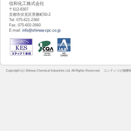
信和化工株式会社
〒612-8307
京都市伏見区景勝町50-2
Tel: 075-621-2360
Fax: 075-602-2660
E-mail:
info@shinwa-cpc.co.jp
Copyright (c) Shinwa Chemical Industries Ltd. All Rights Reserved. コン