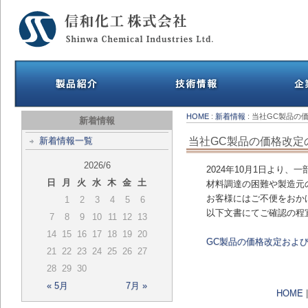
HOME
:
新着情報
: 当社GC製品の
新着情報
当社GC製品の価格改定
新着情報一覧
2026/6
2024年10月1日より
日
月
火
水
木
金
土
材料調達の困難や製造元
お客様にはご不便をおか
1
2
3
4
5
6
以下文書にてご確認の程
7
8
9
10
11
12
13
14
15
16
17
18
19
20
GC製品の価格改定およ
21
22
23
24
25
26
27
28
29
30
« 5月
7月 »
HOME