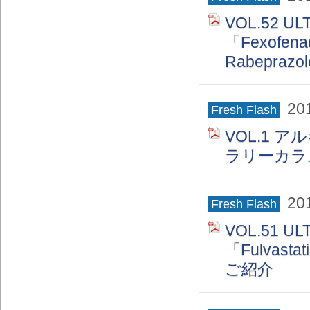
VOL.52 
「Fexofena
Rabepra
20
Fresh Flash
VOL.1
ラリーカラム
20
Fresh Flash
VOL.51 
「Fulvasta
ご紹介