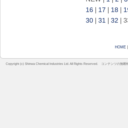
16
|
17
|
18
|
1
30
|
31
|
32
| 3
HOME
Copyright (c) Shinwa Chemical Industries Ltd. All Rights Reserved. コン