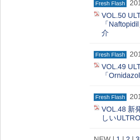
20
Fresh Flash
VOL.50 
「Naftopid
介
20
Fresh Flash
VOL.49 
「Ornidaz
20
Fresh Flash
VOL.48
しいULTRO
NEW |
1
|
2
|
3