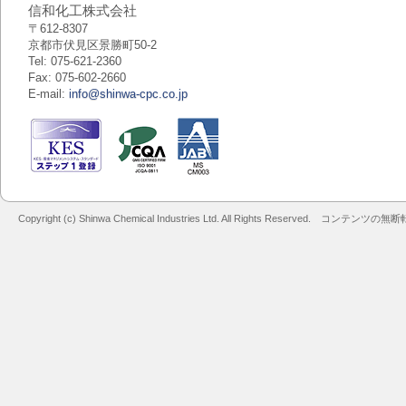
信和化工株式会社
〒612-8307
京都市伏見区景勝町50-2
Tel: 075-621-2360
Fax: 075-602-2660
E-mail:
info@shinwa-cpc.co.jp
Copyright (c) Shinwa Chemical Industries Ltd. All Rights Reserved. コン