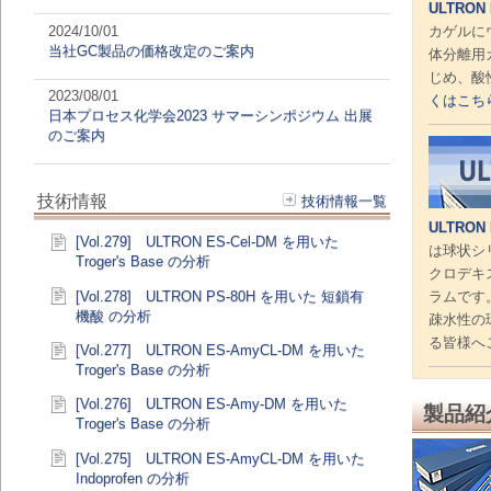
ULTRON 
2024/10/01
カゲルに
当社GC製品の価格改定のご案内
体分離用
じめ、酸
2023/08/01
くはこち
日本プロセス化学会2023 サマーシンポジウム 出展
のご案内
技術情報
技術情報一覧
ULTRON
[Vol.279] ULTRON ES-Cel-DM を用いた
は球状シ
Troger's Base の分析
クロデキ
[Vol.278] ULTRON PS-80H を用いた 短鎖有
ラムです
機酸 の分析
疎水性の
る皆様へ
[Vol.277] ULTRON ES-AmyCL-DM を用いた
Troger's Base の分析
[Vol.276] ULTRON ES-Amy-DM を用いた
製品紹
Troger's Base の分析
[Vol.275] ULTRON ES-AmyCL-DM を用いた
Indoprofen の分析