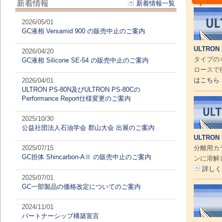
新着情報
新着情報一覧
2026/05/01
GC液相 Versamid 900 の販売中止のご案内
ULTRON 
2026/04/20
タイプの
GC液相 Silicone SE-54 の販売中止のご案内
ロースで
はこちら
2026/04/01
ULTRON PS-80N及びULTRON PS-80Cの
Performance Report仕様変更のご案内
2025/10/30
公益社団法人石油学会 郡山大会 出展のご案内
ULTRON 
分離用カ
2025/07/15
GC担体 Shincarbon-AⅡ の販売中止のご案内
ンに溶解
詳しく
2025/07/01
GC一部製品の価格改定についてのご案内
2024/11/01
パートナーシップ構築宣言