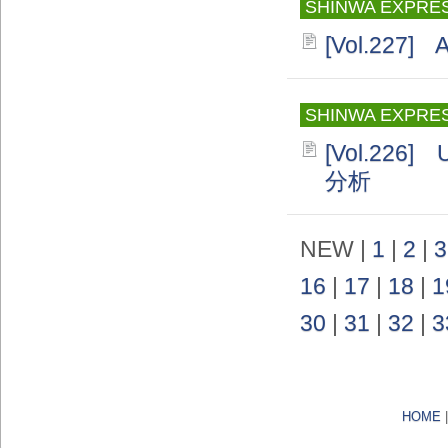
SHINWA EXPRE
[Vol.227
SHINWA EXPRE
[Vol.226]
分析
NEW |
1
|
2
|
3
16
|
17
|
18
|
1
30
|
31
|
32
|
3
HOME